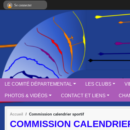
Panneau de gestion des cookies
Se connecter
LE COMITÉ DÉPARTEMENTAL
LES CLUBS
V
PHOTOS & VIDÉOS
CONTACT ET LIENS
CHAM
Accueil
Commission calendrier sportif
COMMISSION CALENDRIE