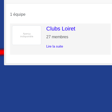
1 équipe
Clubs Loiret
27
membres
Lire la suite