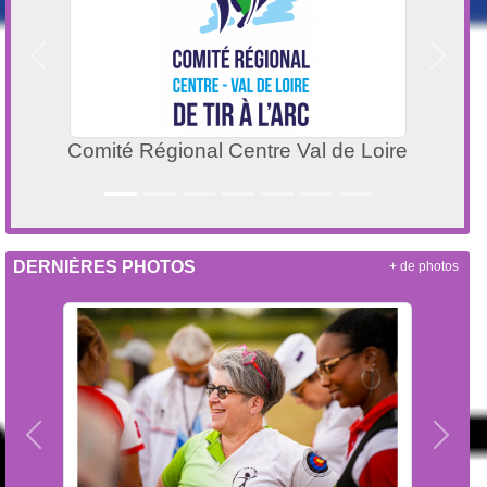
Précedent
Suivan
Comité Régional Centre Val de Loire
DERNIÈRES PHOTOS
+ de photos
Précedent
Suiva