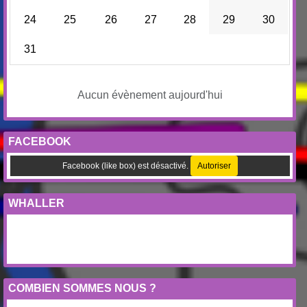
24
25
26
27
28
29
30
31
Aucun évènement aujourd'hui
FACEBOOK
Facebook (like box) est désactivé.
Autoriser
WHALLER
COMBIEN SOMMES NOUS ?