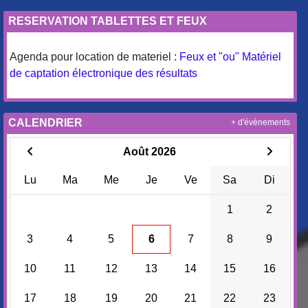
RESERVATION TABLETTES ET FEUX
Agenda pour location de materiel :
Feux et "ou" Matériel
de captation électronique des résultats
CALENDRIER
+ d'évènements
Août 2026
Lu
Ma
Me
Je
Ve
Sa
Di
1
2
3
4
5
6
7
8
9
10
11
12
13
14
15
16
17
18
19
20
21
22
23