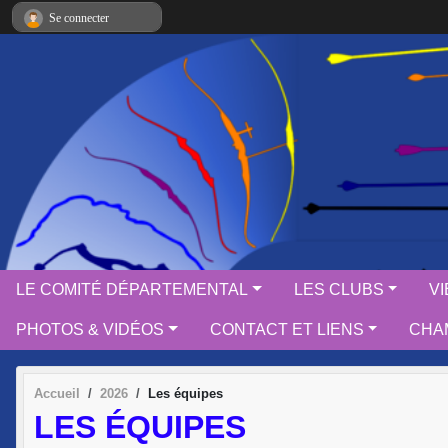
Panneau de gestion des cookies
Se connecter
LE COMITÉ DÉPARTEMENTAL
LES CLUBS
V
PHOTOS & VIDÉOS
CONTACT ET LIENS
CHAM
Accueil
2026
Les équipes
LES ÉQUIPES