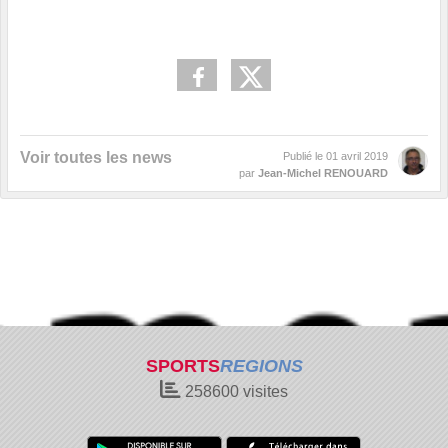
Voir toutes les news
Publié le
01 avril 2019
par
Jean-Michel RENOUARD
SPORTS
REGIONS
258600
visites