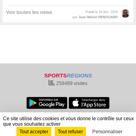
Voir toutes les news
Publié le
26 févr. 2024
par
Jean-Michel RENOUARD
SPORTS
REGIONS
258489
visites
Charte cookies
Gestion des cookies
Ce site utilise des cookies et vous donne le contrôle sur ceux
Informations légales
Signaler un contenu inapproprié
que vous souhaitez activer
Tout accepter
Tout refuser
Personnaliser
Envie de participer ?
Connexion