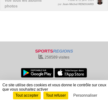
Voir tous les albums
par
Jean-Michel RENOUARD
photos
SPORTS
REGIONS
258589
visites
Charte cookies
Gestion des cookies
Ce site utilise des cookies et vous donne le contrôle sur ceux
que vous souhaitez activer
Informations légales
Signaler un contenu inapproprié
Tout accepter
Tout refuser
Personnaliser
Envie de participer ?
Connexion